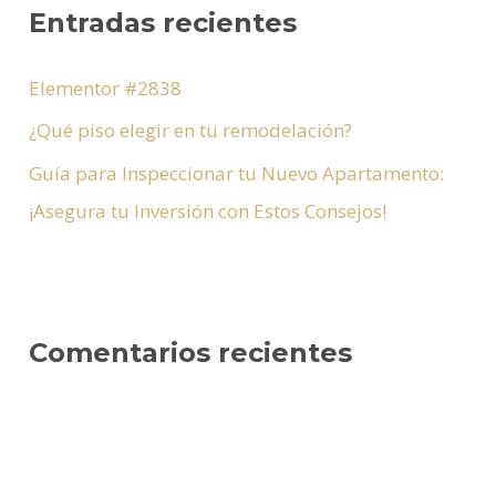
Entradas recientes
a
r
Elementor #2838
p
¿Qué piso elegir en tu remodelación?
o
Guía para Inspeccionar tu Nuevo Apartamento:
r
¡Asegura tu Inversión con Estos Consejos!
:
Comentarios recientes